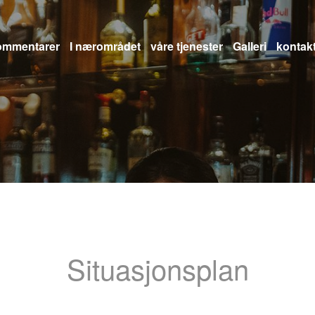
ommentarer
I nærområdet
våre tjenester
Galleri
kontak
Situasjonsplan